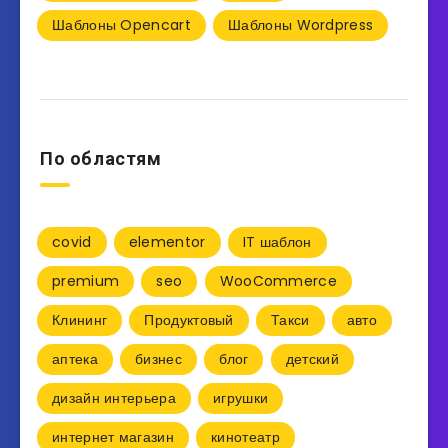
Шаблоны Opencart
Шаблоны Wordpress
По областям
covid
elementor
IT шаблон
premium
seo
WooCommerce
Клининг
Продуктовый
Такси
авто
аптека
бизнес
блог
детский
дизайн интерьера
игрушки
интернет магазин
кинотеатр