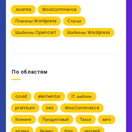
Joomla
WooCommerce
Плагины Wordpress
Статьи
Шаблоны Opencart
Шаблоны Wordpress
По областям
covid
elementor
IT шаблон
premium
seo
WooCommerce
Клининг
Продуктовый
Такси
авто
аптека
бизнес
блог
детский