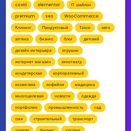
covid
elementor
IT шаблон
premium
seo
WooCommerce
Клининг
Продуктовый
Такси
авто
аптека
бизнес
блог
детский
дизайн интерьера
игрушки
интернет магазин
кинотеатр
кондитерская
корпоративный
косметика
кофейня
медицина
многоцелевая
новости
одежда
портфолио
промышленность
сад
сми
строительный
транспорт
туризм
фитнес
хостинг