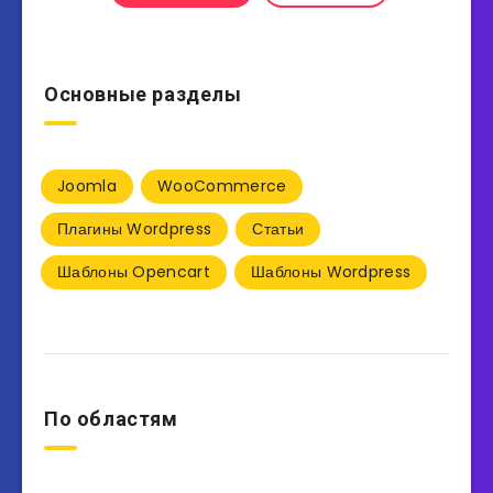
Основные разделы
Joomla
WooCommerce
Плагины Wordpress
Статьи
Шаблоны Opencart
Шаблоны Wordpress
По областям