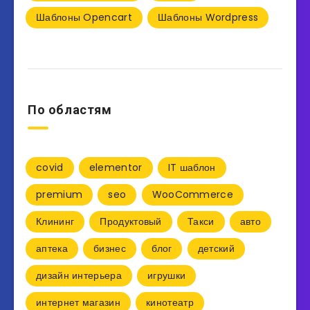
Шаблоны Opencart
Шаблоны Wordpress
По областям
covid
elementor
IT шаблон
premium
seo
WooCommerce
Клининг
Продуктовый
Такси
авто
аптека
бизнес
блог
детский
дизайн интерьера
игрушки
интернет магазин
кинотеатр