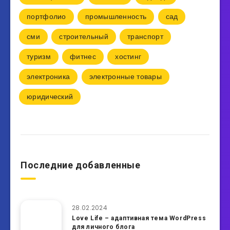
портфолио
промышленность
сад
сми
строительный
транспорт
туризм
фитнес
хостинг
электроника
электронные товары
юридический
Последние добавленные
28.02.2024
Love Life – адаптивная тема WordPress
для личного блога