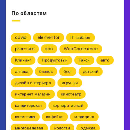
По областям
covid
elementor
IT шаблон
premium
seo
WooCommerce
Клининг
Продуктовый
Такси
авто
аптека
бизнес
блог
детский
дизайн интерьера
игрушки
интернет магазин
кинотеатр
кондитерская
корпоративный
косметика
кофейня
медицина
многоцелевая
новости
одежда