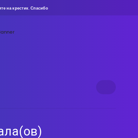
те на крестик. Спасибо
ала(ов)