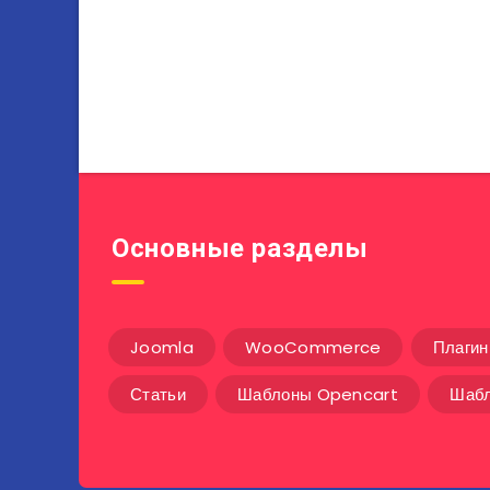
Основные разделы
Joomla
WooCommerce
Плаги
Статьи
Шаблоны Opencart
Шабл