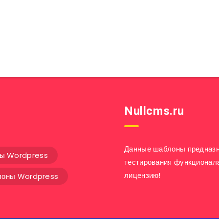
Nullcms.ru
Данные шаблоны предназн
ны Wordpress
тестирования функционал
лицензию!
оны Wordpress