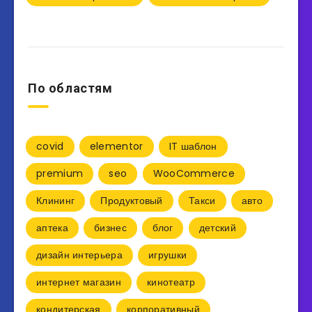
По областям
covid
elementor
IT шаблон
premium
seo
WooCommerce
Клининг
Продуктовый
Такси
авто
аптека
бизнес
блог
детский
дизайн интерьера
игрушки
интернет магазин
кинотеатр
кондитерская
корпоративный