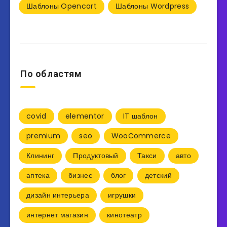
Шаблоны Opencart
Шаблоны Wordpress
По областям
covid
elementor
IT шаблон
premium
seo
WooCommerce
Клининг
Продуктовый
Такси
авто
аптека
бизнес
блог
детский
дизайн интерьера
игрушки
интернет магазин
кинотеатр