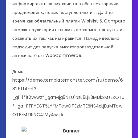
информировать ваших клиентов обо всех горячих
предложениях, новых поступлениях и т. Д., В то
время как обязательный плагин Wishlist & Compare
поможет аудитории отложить желаемые продукты и
сравнить их так, как им нравится. Памид идеально
подходит для запуска высокопроизводительной
аптеки на базе WooCommerce.
Демо:
https://demo.templatemonster.com/ru/demo/6
8261.html?
_gl=1*1t2vvwz*_ga*Mjg5NTU1NzE5LjE3MDkxMzExOTU.
*_ga_FTPYEGT5LY*MTcwOTEzMTE5NS4xLjEuMTcw
OTEzMTI5NC41My4wLjA.