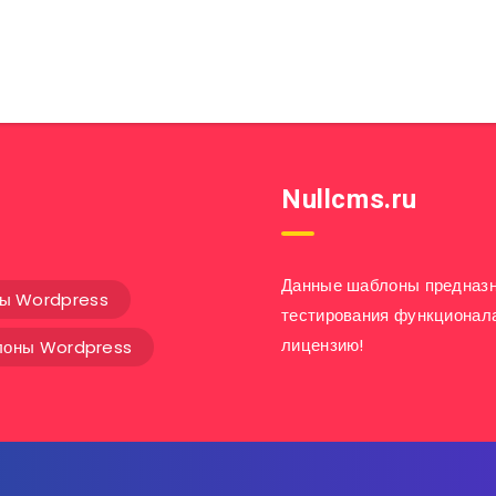
Nullcms.ru
Данные шаблоны предназн
ны Wordpress
тестирования функционал
лицензию!
оны Wordpress