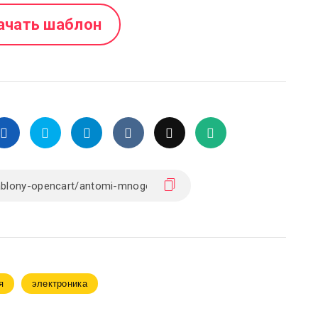
ачать шаблон
я
электроника