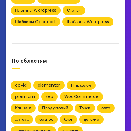
Плагины Wordpress
Статьи
Шаблоны Opencart
Шаблоны Wordpress
По областям
covid
elementor
IT шаблон
premium
seo
WooCommerce
Клининг
Продуктовый
Такси
авто
аптека
бизнес
блог
детский
дизайн интерьера
игрушки