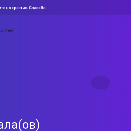
те на крестик. Спасибо
ала(ов)