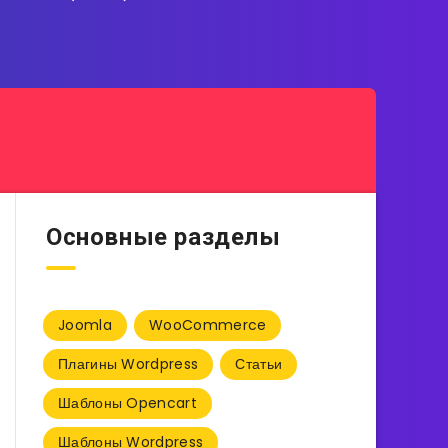
Основные разделы
Joomla
WooCommerce
Плагины Wordpress
Статьи
Шаблоны Opencart
Шаблоны Wordpress