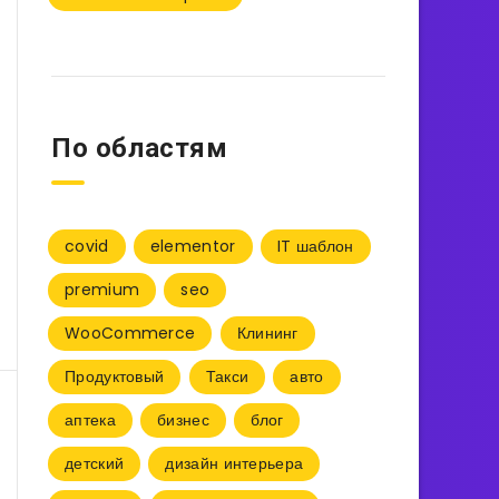
По областям
covid
elementor
IT шаблон
premium
seo
WooCommerce
Клининг
Продуктовый
Такси
авто
аптека
бизнес
блог
детский
дизайн интерьера