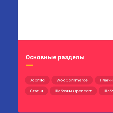
Основные разделы
Joomla
WooCommerce
Плаги
Статьи
Шаблоны Opencart
Шабл