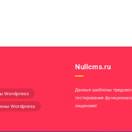
Nullcms.ru
Данные шаблоны предназн
ны Wordpress
тестирования функционал
лицензию!
оны Wordpress