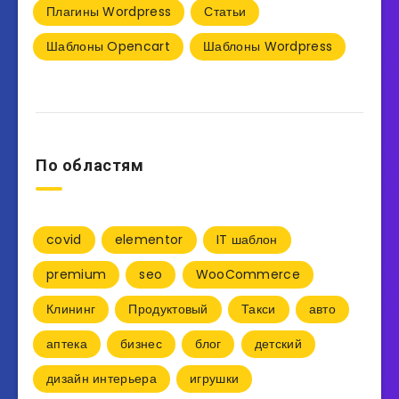
Плагины Wordpress
Статьи
Шаблоны Opencart
Шаблоны Wordpress
По областям
covid
elementor
IT шаблон
premium
seo
WooCommerce
Клининг
Продуктовый
Такси
авто
аптека
бизнес
блог
детский
дизайн интерьера
игрушки