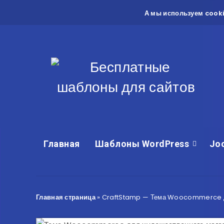
А мы используем cooki
Главная
Шаблоны WordPress
Jo
Главная страница
»
CraftStamp — Тема Woocommerce д