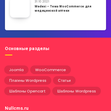
31.10.2021
Medexi – Тема WooCommerce для
медицинской аптеки
Основные разделы
Joomla
WooCommerce
Плагины Wordpress
Статьи
Шаблоны Opencart
Шаблоны Wordpress
Nullcms.ru