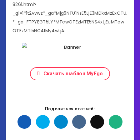
8261.html?
_gl=1*1t2vvwz*_ga*Mjg5NTU1NzE5LjE3MDkxMzExOTU.
*_ga_FTPYEGT5LY*MTcwOTEzMTE5NS4xLjEuMTcw
OTEzMTI5NC41My4wLjA.
Скачать шаблон MyEgo
Поделиться статьей: