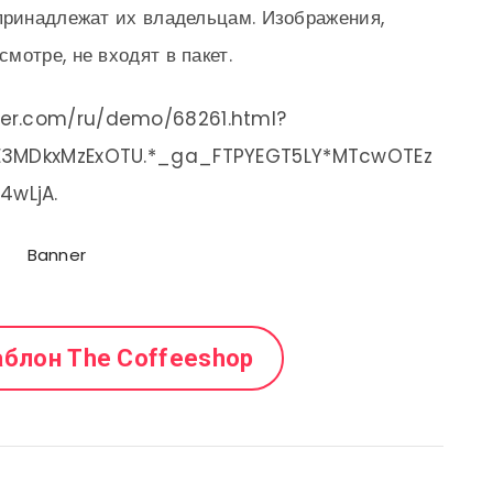
принадлежат их владельцам. Изображения,
мотре, не входят в пакет.
ter.com/ru/demo/68261.html?
jE3MDkxMzExOTU.*_ga_FTPYEGT5LY*MTcwOTEz
4wLjA.
аблон The Coffeeshop