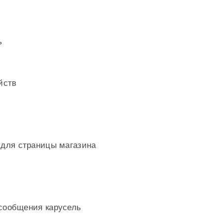
ь
йств
 для страницы магазина
 сообщения карусель