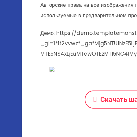
Авторские права на все изображения 
используемые в предварительном прос
Демо: https://demo.templatemons
_gl=1*1t2vvwz*_ga*Mjg5NTU1NzE5L
MTE5NS4xLjEuMTcwOTEzMTI5NC41My
Скачать ш