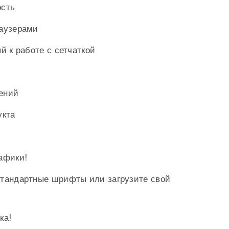
ость
аузерами
 к работе с сетчаткой
ений
укта
афики!
тандартные шрифты или загрузите свой
ка!